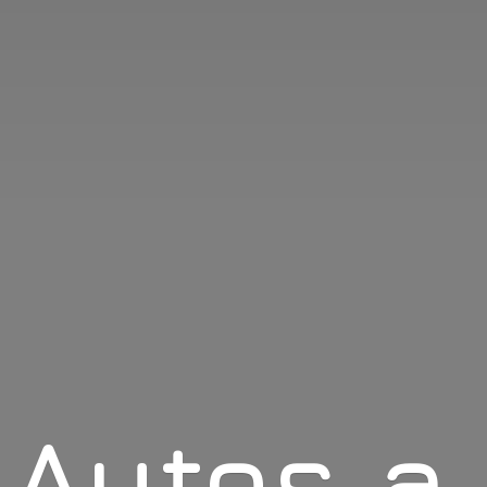
Autos
a