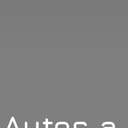
Autos
a