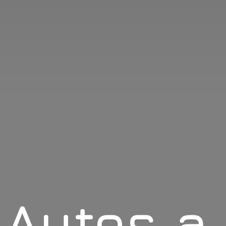
Autos
a