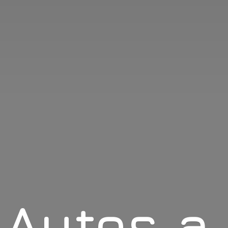
Autos
a