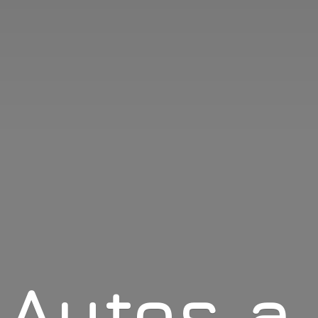
Autos
a