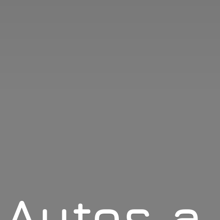
Autos
a