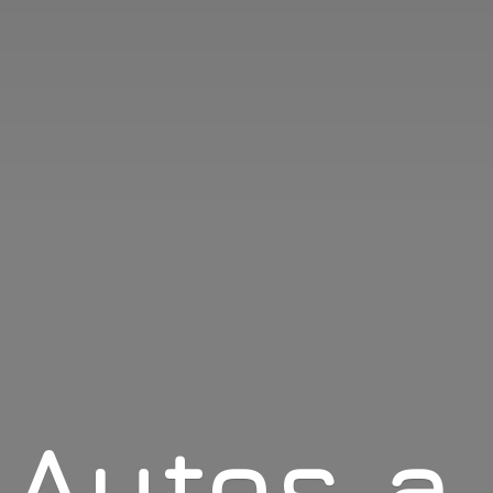
Autos
a