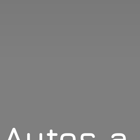
Autos
a