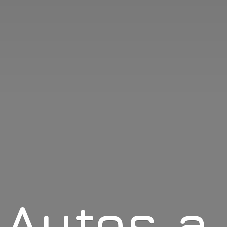
Autos
a