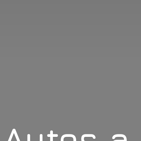
Autos
a