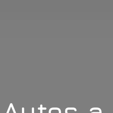
Autos
a