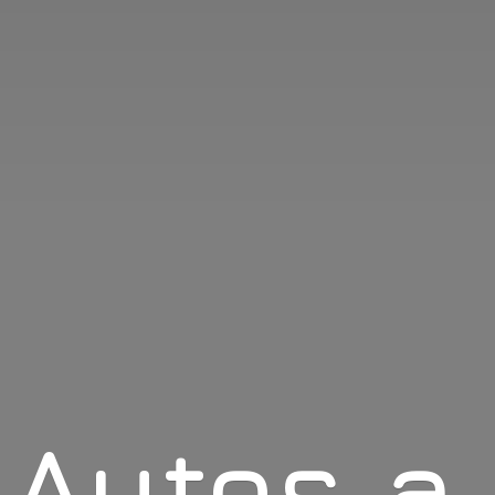
Autos
a