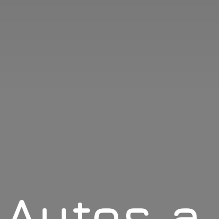
Autos
a