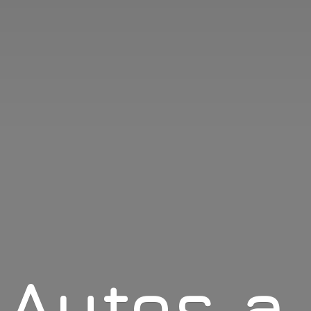
Autos
a